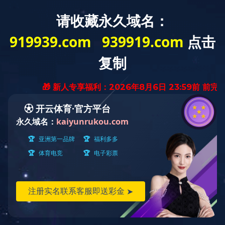
首页
milan米兰官网_米兰(中国)
产品展示
首页
产品展示
milan米兰官网_米兰(中国)
球阀
焊接球阀
闸阀
调节阀
伸缩接头
盲板阀
排气阀
安全
工程案例
联系我们
控股子公司
EN
活塞式蒸气减压阀Y43H
三通法兰旋塞阀