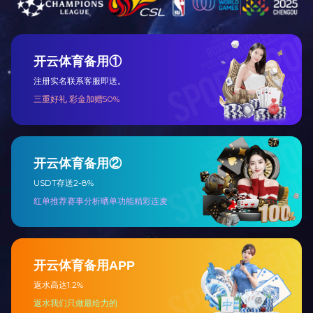
单双口排进气阀P41X
快速排气阀P42X