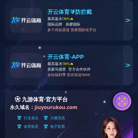
二通法兰旋塞阀X43W
自由浮球式蒸气疏水阀CS41H
镶铜铸铁闸门SYZ/SFZ
铸铁拍门ZPM